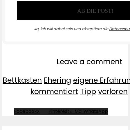
Ja, ich will dabei sein und akzeptiere die
Datenschut
Leave a comment
Bettkasten
Ehering
eigene Erfahru
kommentiert
Tipp
verloren
Facebook
X
Pinterest
E-Mail
WhatsApp