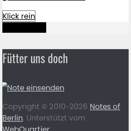
Klick rein
Mehr davon
Fütter uns doch
Copyright © 2010-2026
Notes of
Berlin
. Unterstützt vom
WebQuartier
.