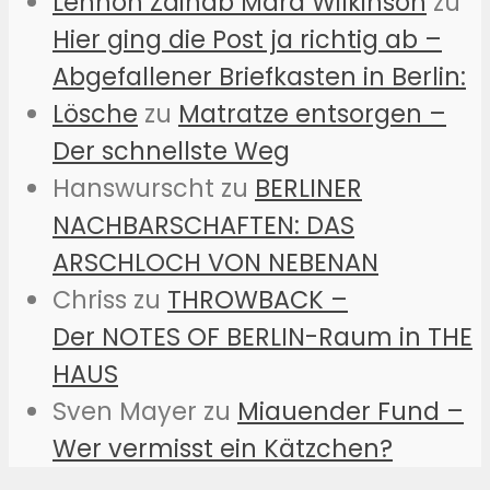
Lennon Zainab Mara Wilkinson
zu
Hier ging die Post ja richtig ab –
Abgefallener Briefkasten in Berlin:
Lösche
zu
Matratze entsorgen –
Der schnellste Weg
Hanswurscht
zu
BERLINER
NACHBARSCHAFTEN: DAS
ARSCHLOCH VON NEBENAN
Chriss
zu
THROWBACK –
Der NOTES OF BERLIN-Raum in THE
HAUS
Sven Mayer
zu
Miauender Fund –
Wer vermisst ein Kätzchen?