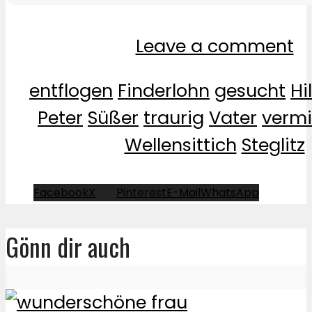
Leave a comment
entflogen
Finderlohn
gesucht
Hi
Peter
Süßer
traurig
Vater
vermi
Wellensittich
Steglitz
Facebook
X
Pinterest
E-Mail
WhatsApp
Gönn dir auch