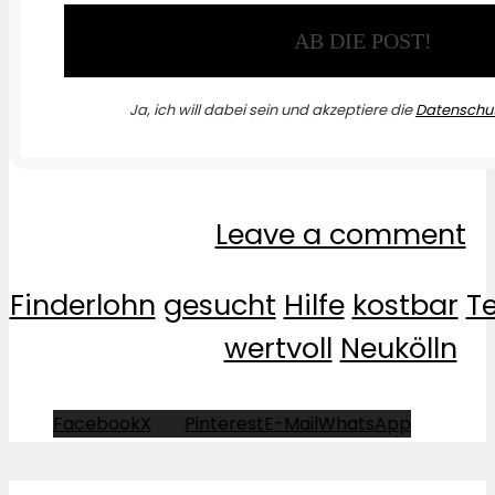
Ja, ich will dabei sein und akzeptiere die
Datenschut
Leave a comment
Finderlohn
gesucht
Hilfe
kostbar
T
wertvoll
Neukölln
Facebook
X
Pinterest
E-Mail
WhatsApp