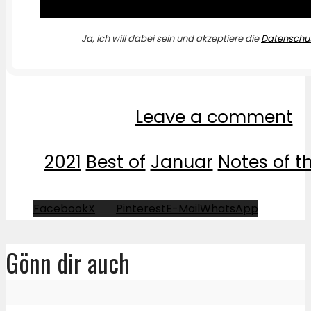
Ja, ich will dabei sein und akzeptiere die
Datenschut
Leave a comment
2021
Best of
Januar
Notes of t
Facebook
X
Pinterest
E-Mail
WhatsApp
Gönn dir auch