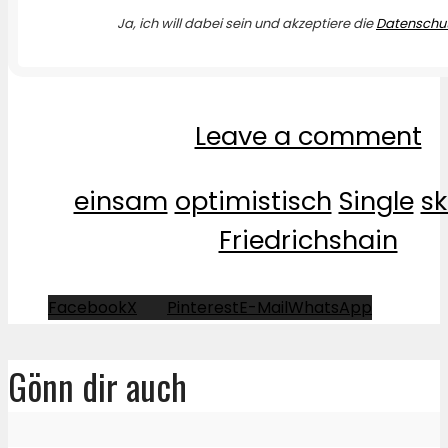
Ja, ich will dabei sein und akzeptiere die
Datenschut
Leave a comment
einsam
optimistisch
Single
sk
Friedrichshain
Facebook
X
Pinterest
E-Mail
WhatsApp
Gönn dir auch