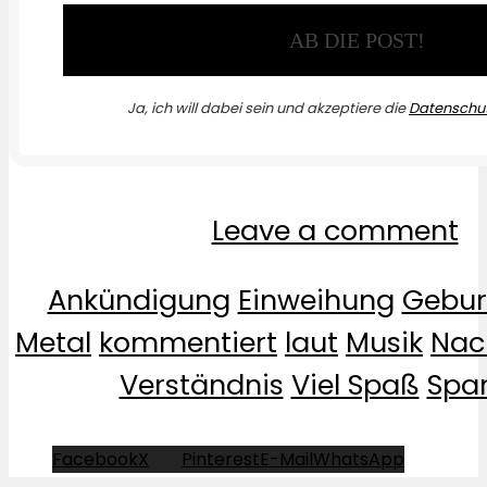
Ja, ich will dabei sein und akzeptiere die
Datenschut
Leave a comment
Ankündigung
Einweihung
Gebur
Metal
kommentiert
laut
Musik
Nac
Verständnis
Viel Spaß
Spa
Facebook
X
Pinterest
E-Mail
WhatsApp