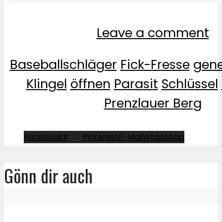
Leave a comment
Baseballschläger
Fick-Fresse
gene
Klingel
öffnen
Parasit
Schlüssel
Prenzlauer Berg
Facebook
X
Pinterest
E-Mail
WhatsApp
Gönn dir auch