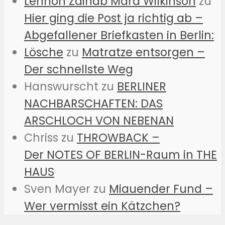
Lennon Zainab Mara Wilkinson
zu
Hier ging die Post ja richtig ab –
Abgefallener Briefkasten in Berlin:
Lösche
zu
Matratze entsorgen –
Der schnellste Weg
Hanswurscht
zu
BERLINER
NACHBARSCHAFTEN: DAS
ARSCHLOCH VON NEBENAN
Chriss
zu
THROWBACK –
Der NOTES OF BERLIN-Raum in THE
HAUS
Sven Mayer
zu
Miauender Fund –
Wer vermisst ein Kätzchen?