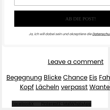
Ja, ich will dabei sein und akzeptiere die
Datenschut
Leave a comment
Begegnung
Blicke
Chance
Eis
Fah
Kopf
Lächeln
verpasst
Wante
Facebook
X
Pinterest
E-Mail
WhatsApp