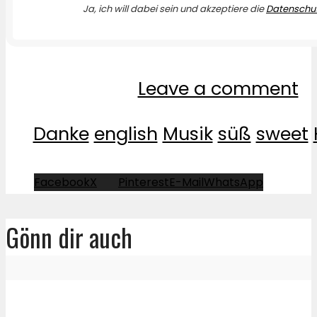
Ja, ich will dabei sein und akzeptiere die
Datenschut
Leave a comment
Danke
english
Musik
süß
sweet
Facebook
X
Pinterest
E-Mail
WhatsApp
Gönn dir auch