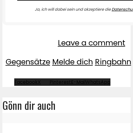
Ja, ich will dabei sein und akzeptiere die
Datenschut
Leave a comment
Gegensätze
Melde dich
Ringbahn
Facebook
X
Pinterest
E-Mail
WhatsApp
Gönn dir auch