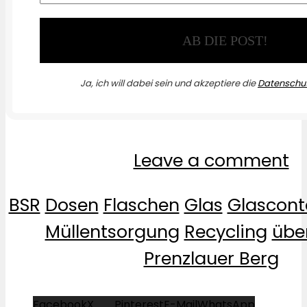
Ja, ich will dabei sein und akzeptiere die
Datenschut
Leave a comment
BSR
Dosen
Flaschen
Glas
Glascont
Müllentsorgung
Recycling
über
Prenzlauer Berg
Facebook
X
Pinterest
E-Mail
WhatsApp