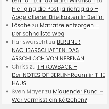
Lennon Zainab Mara Wilkinson
zu
Hier ging die Post ja richtig ab –
Abgefallener Briefkasten in Berlin:
Lösche
zu
Matratze entsorgen –
Der schnellste Weg
Hanswurscht
zu
BERLINER
NACHBARSCHAFTEN: DAS
ARSCHLOCH VON NEBENAN
Chriss
zu
THROWBACK –
Der NOTES OF BERLIN-Raum in THE
HAUS
Sven Mayer
zu
Miauender Fund –
Wer vermisst ein Kätzchen?