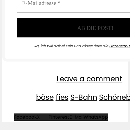
Ja, ich will dabei sein und akzeptiere die
Datenschut
Leave a comment
böse
fies
S-Bahn
Schöneb
Facebook
X
Pinterest
E-Mail
WhatsApp