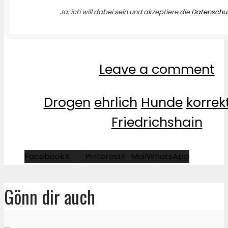
Ja, ich will dabei sein und akzeptiere die
Datenschut
Leave a comment
Drogen
ehrlich
Hunde
korrek
Friedrichshain
Facebook
X
Pinterest
E-Mail
WhatsApp
Gönn dir auch