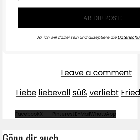
Ja, ich will dabei sein und akzeptiere die
Datenschut
Leave a comment
Liebe
liebevoll
süß
verliebt
Frie
Facebook
X
Pinterest
E-Mail
WhatsApp
Gönn dir auch