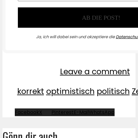
Ja, ich will dabei sein und akzeptiere die
Datenschut
Leave a comment
korrekt
optimistisch
politisch
Z
Facebook
X
Pinterest
E-Mail
WhatsApp
Gönn dir auch