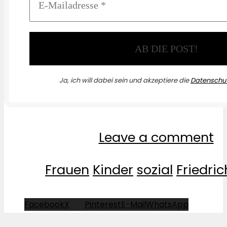
Ja, ich will dabei sein und akzeptiere die
Datenschut
Leave a comment
Frauen
Kinder
sozial
Friedri
Facebook
X
Pinterest
E-Mail
WhatsApp