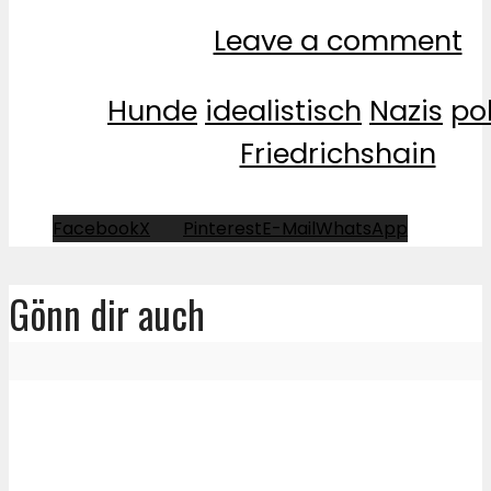
Leave a comment
Hunde
idealistisch
Nazis
pol
Friedrichshain
Facebook
X
Pinterest
E-Mail
WhatsApp
Gönn dir auch