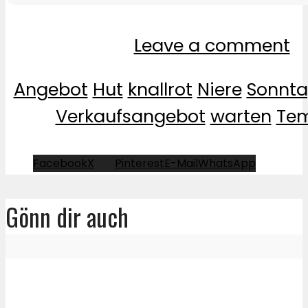
Leave a comment
Angebot
Hut
knallrot
Niere
Sonnt
Verkaufsangebot
warten
Tem
Facebook
X
Pinterest
E-Mail
WhatsApp
Gönn dir auch