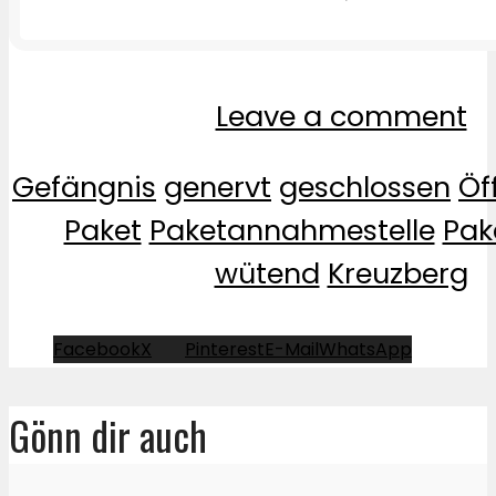
Leave a comment
Gefängnis
genervt
geschlossen
Öf
Paket
Paketannahmestelle
Pak
wütend
Kreuzberg
Facebook
X
Pinterest
E-Mail
WhatsApp
Gönn dir auch