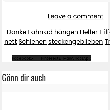
Leave a comment
Danke
Fahrrad
hängen
Helfer
Hil
nett
Schienen
steckengeblieben
T
Facebook
X
Pinterest
E-Mail
WhatsApp
Gönn dir auch