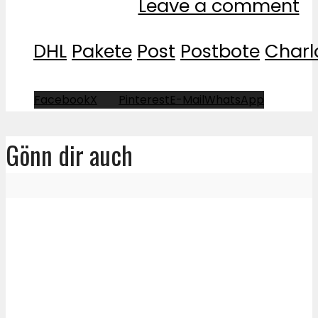
Leave a comment
DHL
Pakete
Post
Postbote
Charl
Facebook
X
Pinterest
E-Mail
WhatsApp
Gönn dir auch