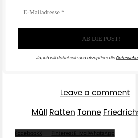
Ja, ich will dabei sein und akzeptiere die
Datenschut
Leave a comment
Müll
Ratten
Tonne
Friedric
Facebook
X
Pinterest
E-Mail
WhatsApp