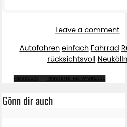
Leave a comment
Autofahren
einfach
Fahrrad
R
rücksichtsvoll
Neuköll
Facebook
X
Pinterest
E-Mail
WhatsApp
Gönn dir auch