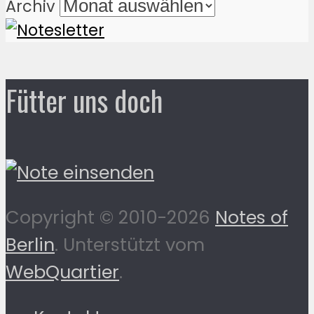
Archiv
Fütter uns doch
Copyright © 2010-2026
Notes of
Berlin
. Unterstützt vom
WebQuartier
.