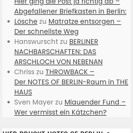
Hier ging die Post ja richtig ab –
Abgefallener Briefkasten in Berlin:
Lösche
zu
Matratze entsorgen –
Der schnellste Weg
Hanswurscht
zu
BERLINER
NACHBARSCHAFTEN: DAS
ARSCHLOCH VON NEBENAN
Chriss
zu
THROWBACK –
Der NOTES OF BERLIN-Raum in THE
HAUS
Sven Mayer
zu
Miauender Fund –
Wer vermisst ein Kätzchen?