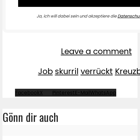
Ja, ich will dabei sein und akzeptiere die
Datenschut
Leave a comment
Job
skurril
verrückt
Kreuz
Facebook
X
Pinterest
E-Mail
WhatsApp
Gönn dir auch