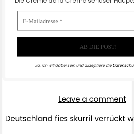
Die Crème de la Crème seriöser Haupts
Ja, ich will dabei sein und akzeptiere die
Datenschut
Leave a comment
Deutschland
fies
skurril
verrückt
w