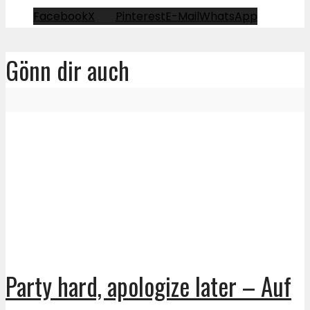
Facebook
X
Pinterest
E-Mail
WhatsApp
Gönn dir auch
Party hard, apologize later – Auf