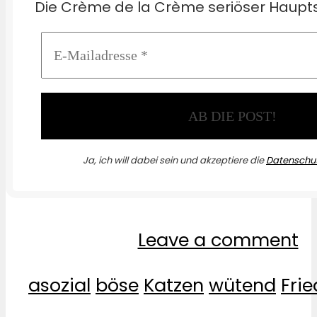
Die Crème de la Crème seriöser Haupts
Ja, ich will dabei sein und akzeptiere die
Datenschut
Leave a comment
asozial
böse
Katzen
wütend
Fri