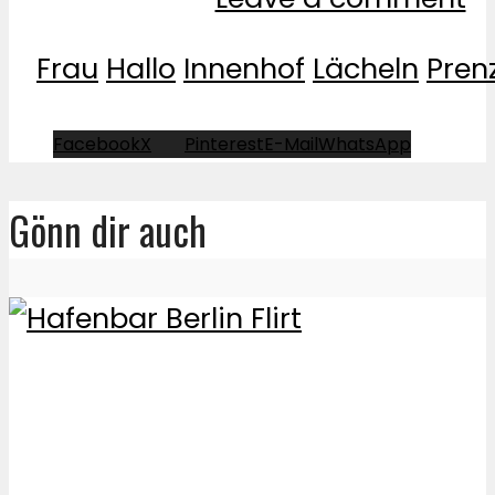
Frau
Hallo
Innenhof
Lächeln
Pren
Facebook
X
Pinterest
E-Mail
WhatsApp
Gönn dir auch