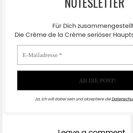
NOTESLETTER
Für Dich zusammengestell
Die Crème de la Crème seriöser Haupts
Ja, ich will dabei sein und akzeptiere die
Datenschut
Leave a comment