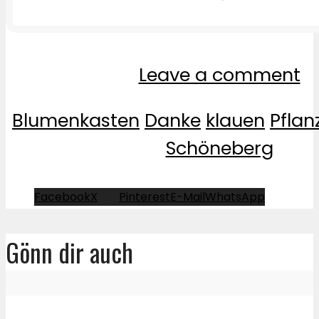
Leave a comment
Blumenkasten
Danke
klauen
Pflan
Schöneberg
Facebook
X
Pinterest
E-Mail
WhatsApp
Gönn dir auch