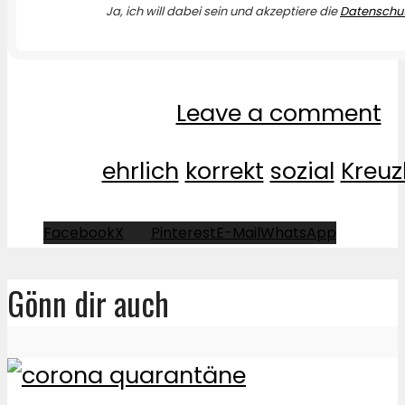
Ja, ich will dabei sein und akzeptiere die
Datenschut
Leave a comment
ehrlich
korrekt
sozial
Kreuz
Facebook
X
Pinterest
E-Mail
WhatsApp
Gönn dir auch