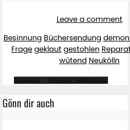
Leave a comment
Besinnung
Büchersendung
demont
Frage
geklaut
gestohlen
Repara
wütend
Neukölln
Facebook
X
Pinterest
E-Mail
WhatsApp
Gönn dir auch