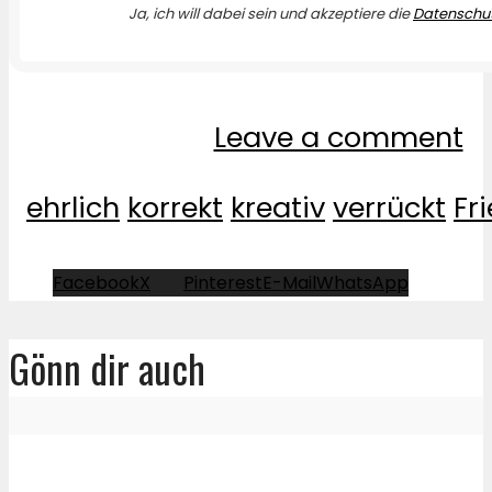
Ja, ich will dabei sein und akzeptiere die
Datenschut
Leave a comment
ehrlich
korrekt
kreativ
verrückt
Fr
Facebook
X
Pinterest
E-Mail
WhatsApp
Gönn dir auch