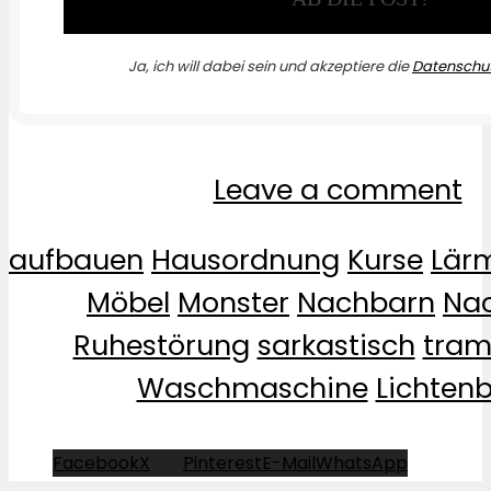
Ja, ich will dabei sein und akzeptiere die
Datenschut
Leave a comment
aufbauen
Hausordnung
Kurse
Lär
Möbel
Monster
Nachbarn
Na
Ruhestörung
sarkastisch
tram
Waschmaschine
Lichten
Facebook
X
Pinterest
E-Mail
WhatsApp