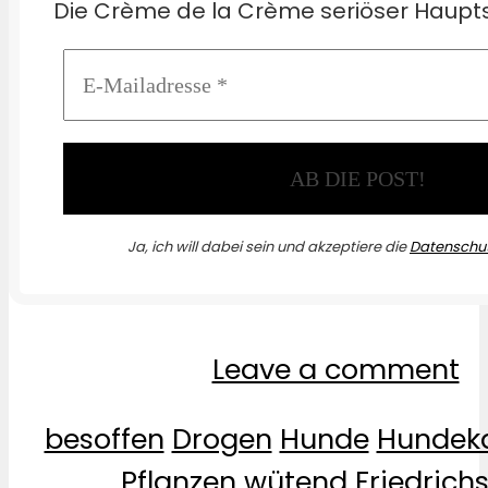
Die Crème de la Crème seriöser Haupts
Ja, ich will dabei sein und akzeptiere die
Datenschut
Leave a comment
besoffen
Drogen
Hunde
Hundek
Pflanzen
wütend
Friedrich