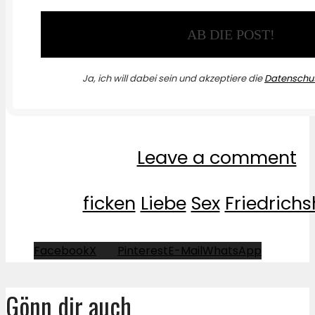
Ja, ich will dabei sein und akzeptiere die
Datenschut
Leave a comment
ficken
Liebe
Sex
Friedrichs
Facebook
X
Pinterest
E-Mail
WhatsApp
Gönn dir auch