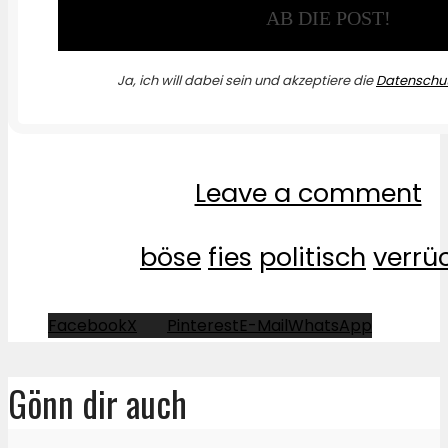
Ja, ich will dabei sein und akzeptiere die
Datenschut
Leave a comment
böse
fies
politisch
verrü
Facebook
X
Pinterest
E-Mail
WhatsApp
Gönn dir auch