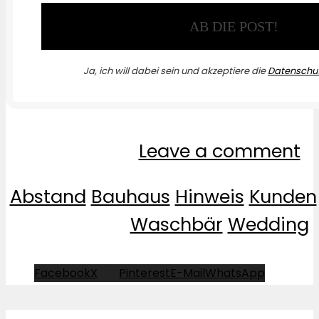
Ja, ich will dabei sein und akzeptiere die
Datenschut
Leave a comment
Abstand
Bauhaus
Hinweis
Kunden
Waschbär
Wedding
Facebook
X
Pinterest
E-Mail
WhatsApp