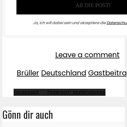
Ja, ich will dabei sein und akzeptiere die
Datenschut
Leave a comment
Brüller
Deutschland
Gastbeitr
Facebook
X
Pinterest
E-Mail
WhatsApp
Gönn dir auch