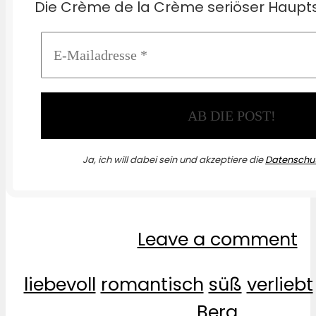
Die Crème de la Crème seriöser Haupts
Ja, ich will dabei sein und akzeptiere die
Datenschut
Leave a comment
liebevoll
romantisch
süß
verliebt
Berg