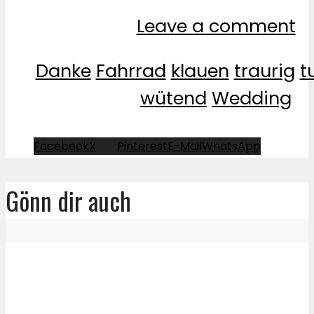
Leave a comment
Danke
Fahrrad
klauen
traurig
t
wütend
Wedding
Facebook
X
Pinterest
E-Mail
WhatsApp
Gönn dir auch