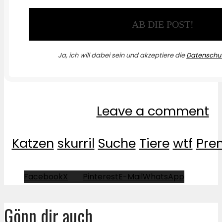
Ja, ich will dabei sein und akzeptiere die
Datenschut
Leave a comment
Katzen
skurril
Suche
Tiere
wtf
Pre
Facebook
X
Pinterest
E-Mail
WhatsApp
Gönn dir auch