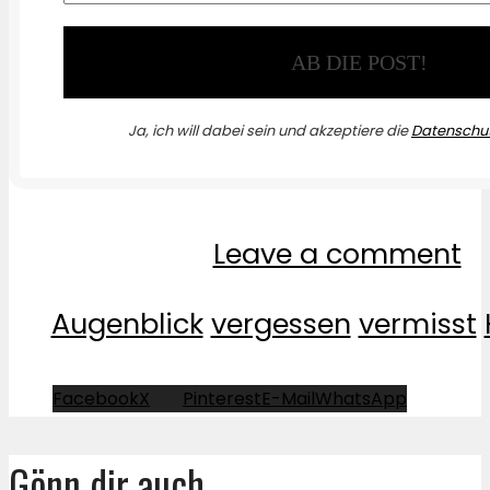
Ja, ich will dabei sein und akzeptiere die
Datenschut
Leave a comment
Augenblick
vergessen
vermisst
Facebook
X
Pinterest
E-Mail
WhatsApp
Gönn dir auch