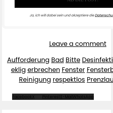
Ja, ich will dabei sein und akzeptiere die
Datenschut
Leave a comment
Aufforderung
Bad
Bitte
Desinfekt
eklig
erbrechen
Fenster
Fensterb
Reinigung
respektlos
Prenzla
Facebook
X
Pinterest
E-Mail
WhatsApp