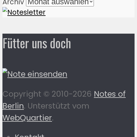
Archiv
Fütter uns doch
Copyright © 2010-2026
Notes of
Berlin
. Unterstützt vom
WebQuartier
.