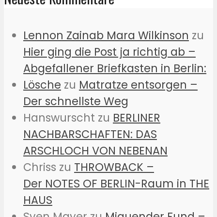
Lennon Zainab Mara Wilkinson
zu
Hier ging die Post ja richtig ab –
Abgefallener Briefkasten in Berlin:
Lösche
zu
Matratze entsorgen –
Der schnellste Weg
Hanswurscht
zu
BERLINER
NACHBARSCHAFTEN: DAS
ARSCHLOCH VON NEBENAN
Chriss
zu
THROWBACK –
Der NOTES OF BERLIN-Raum in THE
HAUS
Sven Mayer
zu
Miauender Fund –