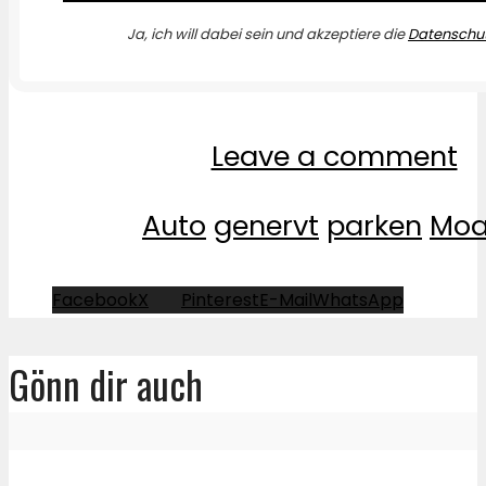
Ja, ich will dabei sein und akzeptiere die
Datenschut
Leave a comment
Auto
genervt
parken
Moa
Facebook
X
Pinterest
E-Mail
WhatsApp
Gönn dir auch