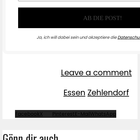
Ja, ich will dabei sein und akzeptiere die
Datenschut
Leave a comment
Essen
Zehlendorf
Facebook
X
Pinterest
E-Mail
WhatsApp
Gönn dir auch