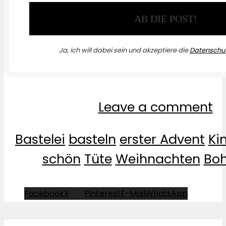
Ja, ich will dabei sein und akzeptiere die
Datenschut
Leave a comment
Bastelei
basteln
erster Advent
Ki
schön
Tüte
Weihnachten
Boh
Facebook
X
Pinterest
E-Mail
WhatsApp