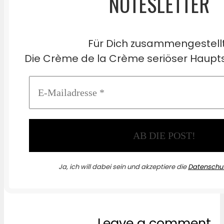
NOTESLETTER
Für Dich zusammengestell
Die Crème de la Crème seriöser Haupts
Ja, ich will dabei sein und akzeptiere die
Datenschut
Leave a comment