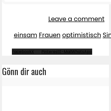
Leave a comment
einsam
Frauen
optimistisch
Si
Facebook
X
Pinterest
E-Mail
WhatsApp
Gönn dir auch