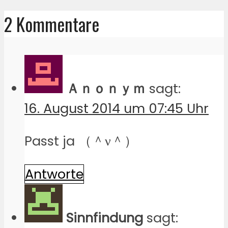
2 Kommentare
Ａｎｏｎｙｍ
sagt:
16. August 2014 um 07:45 Uhr
Passt ja （＾ν＾）
Antworte
Sinnfindung
sagt: